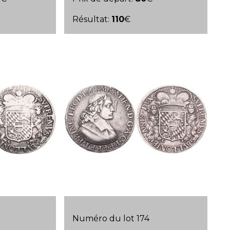
Résultat:
110
€
Numéro du lot 174