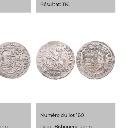
Résultat:
11
€
Numéro du lot 180
John
Liege, Bishoperic, John