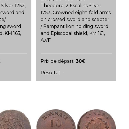
Silver 1752,
Theodore, 2 Escalins Silver
 sword and
1753, Crowned eight-fold arms
te/
on crossed sword and scepter
ing sword
/ Rampant lion holding sword
d, KM 165,
and Episcopal shield, KM 161,
A.VF
€
Prix de départ:
30
€
Résultat: -