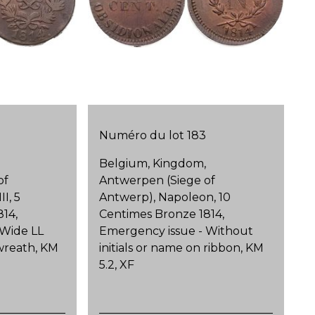
Numéro du lot 183
Belgium, Kingdom,
of
Antwerpen (Siege of
I, 5
Antwerp), Napoleon, 10
14,
Centimes Bronze 1814,
 Wide LL
Emergency issue - Without
wreath, KM
initials or name on ribbon, KM
5.2, XF