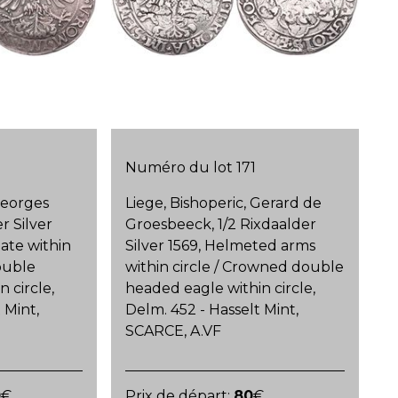
Numéro du lot 171
Georges
Liege, Bishoperic, Gerard de
r Silver
Groesbeeck, 1/2 Rixdaalder
date within
Silver 1569, Helmeted arms
ouble
within circle / Crowned double
 circle,
headed eagle within circle,
 Mint,
Delm. 452 - Hasselt Mint,
SCARCE, A.VF
0
€
Prix de départ:
80
€