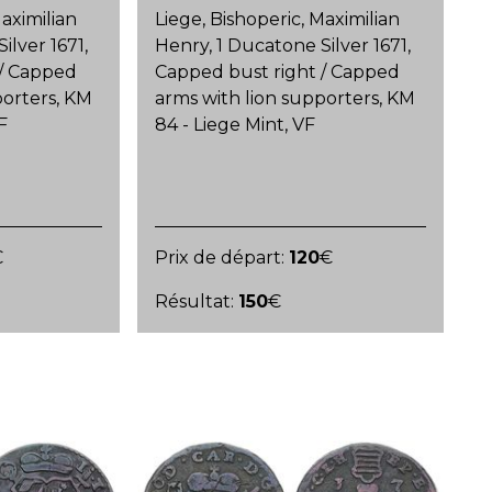
Maximilian
Liege, Bishoperic, Maximilian
ilver 1671,
Henry, 1 Ducatone Silver 1671,
 / Capped
Capped bust right / Capped
porters, KM
arms with lion supporters, KM
F
84 - Liege Mint, VF
€
Prix de départ:
120
€
Résultat:
150
€