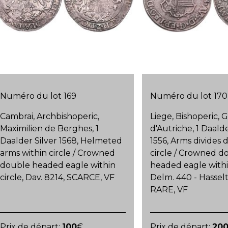
Numéro du lot 169
Numéro du lot 170
Cambrai, Archbishoperic,
Liege, Bishoperic, 
Maximilien de Berghes, 1
d'Autriche, 1 Daalde
Daalder Silver 1568, Helmeted
1556, Arms divides 
arms within circle / Crowned
circle / Crowned d
double headed eagle within
headed eagle within
circle, Dav. 8214, SCARCE, VF
Delm. 440 - Hasselt
RARE, VF
Prix de départ:
100
€
Prix de départ:
20