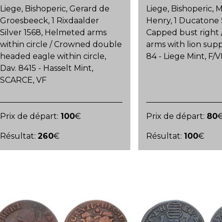
Liege, Bishoperic, Gerard de
Liege, Bishoperic, 
Groesbeeck, 1 Rixdaalder
Henry, 1 Ducatone S
Silver 1568, Helmeted arms
Capped bust right
within circle / Crowned double
arms with lion sup
headed eagle within circle,
84 - Liege Mint, F/V
Dav. 8415 - Hasselt Mint,
SCARCE, VF
Prix de départ:
100
€
Prix de départ:
80
Résultat:
260
€
Résultat:
100
€