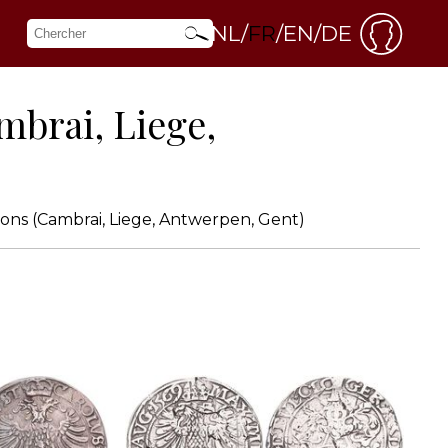
NL
FR
EN
DE
mbrai, Liege,
ions (Cambrai, Liege, Antwerpen, Gent)