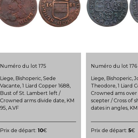
Numéro du lot 175
Numéro du lot 176
Liege, Bishoperic, Sede
Liege, Bishoperic, 
Vacante, 1 Liard Copper 1688,
Theodore, 1 Liard 
Bust of St. Lambert left /
Crowned ams over
Crowned arms divide date, KM
scepter / Cross of sh
95, A.VF
dates in angles, KM
Prix de départ:
10
€
Prix de départ:
5
€