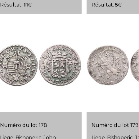
Résultat:
11
€
Résultat:
5
€
Numéro du lot 178
Numéro du lot 179
Liege, Bishoperic, John
Liege, Bishoperic, 