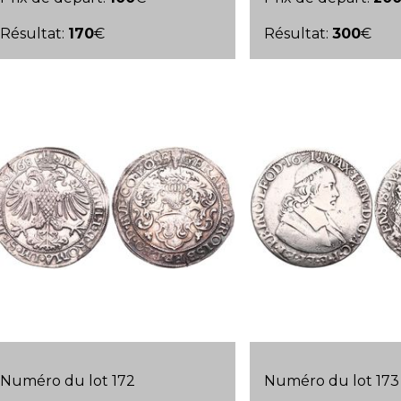
Résultat:
170
€
Résultat:
300
€
Numéro du lot 172
Numéro du lot 173