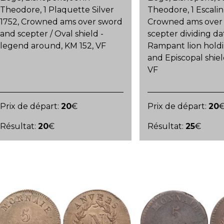
Theodore, 1 Plaquette Silver
Theodore, 1 Escalin 
1752, Crowned ams over sword
Crowned ams over
and scepter / Oval shield -
scepter dividing da
legend around, KM 152, VF
Rampant lion hold
and Episcopal shiel
VF
Prix de départ:
20
€
Prix de départ:
20
Résultat:
20
€
Résultat:
25
€