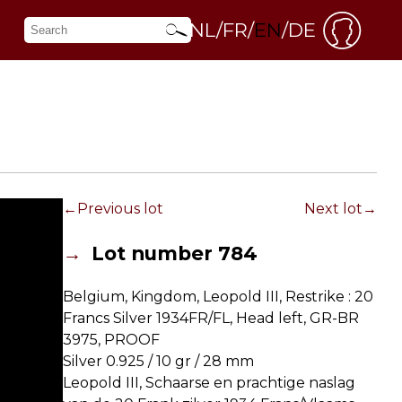
NL
FR
EN
DE
Previous lot
Next lot
Lot number 784
Belgium, Kingdom, Leopold III, Restrike : 20
Francs Silver 1934FR/FL, Head left, GR-BR
3975, PROOF
Silver 0.925 /
10 gr
/
28 mm
Leopold III, Schaarse en prachtige naslag