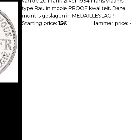
van de 20 Frank zilver 1934 Frans/Vlaams
type Rau in mooie PROOF kwaliteit. Deze
munt is geslagen in MEDAILLESLAG !
Starting price:
15
€
Hammer price: -