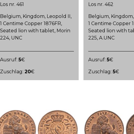
Los nr. 461
Los nr. 462
Belgium, Kingdom, Leopold II,
Belgium, Kingdom, 
1 Centime Copper 1876FR,
1 Centime Copper 
Seated lion with tablet, Morin
Seated lion with ta
224, UNC
225, A.UNC
Ausruf:
5
€
Ausruf:
5
€
Zuschlag:
20
€
Zuschlag:
5
€