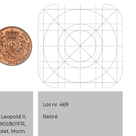
Los nr. 469
Leopold II,
Retiré
901/801FR,
blet, Morin