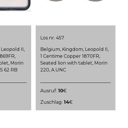
Los nr. 457
Leopold II,
Belgium, Kingdom, Leopold II,
1869FR,
1 Centime Copper 1870FR,
blet, Morin
Seated lion with tablet, Morin
S 62 RB
220, A.UNC
Ausruf:
10
€
Zuschlag:
14
€