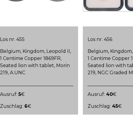
Los nr. 455
Los nr. 456
Belgium, Kingdom, Leopold II,
Belgium, Kingdom, 
1 Centime Copper 1869FR,
1 Centime Copper 
Seated lion with tablet, Morin
Seated lion with ta
219, A.UNC
219, NGC Graded M
Ausruf:
5
€
Ausruf:
40
€
Zuschlag:
6
€
Zuschlag:
45
€