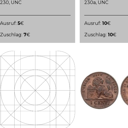
230, UNC
230a, UNC
Ausruf:
5
€
Ausruf:
10
€
Zuschlag:
7
€
Zuschlag:
10
€