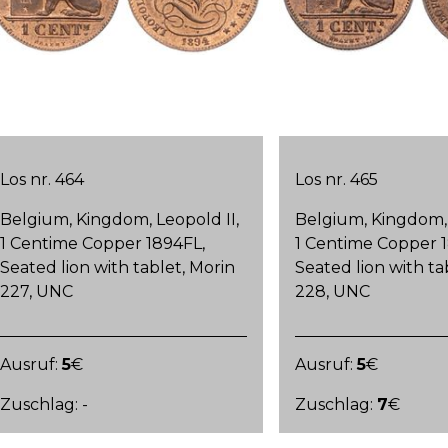
Los nr. 464
Los nr. 465
Belgium, Kingdom, Leopold II,
Belgium, Kingdom, 
1 Centime Copper 1894FL,
1 Centime Copper 
Seated lion with tablet, Morin
Seated lion with ta
227, UNC
228, UNC
Ausruf:
5
€
Ausruf:
5
€
Zuschlag: -
Zuschlag:
7
€