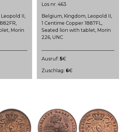
Los nr. 463
Leopold II,
Belgium, Kingdom, Leopold II,
1882FR,
1 Centime Copper 1887FL,
blet, Morin
Seated lion with tablet, Morin
226, UNC
Ausruf:
5
€
Zuschlag:
6
€