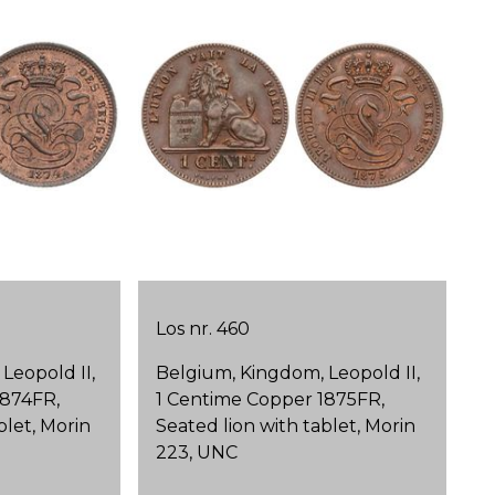
Los nr. 460
Leopold II,
Belgium, Kingdom, Leopold II,
1874FR,
1 Centime Copper 1875FR,
blet, Morin
Seated lion with tablet, Morin
223, UNC