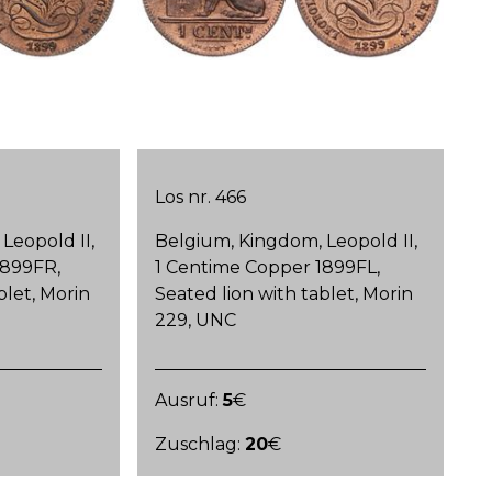
Los nr. 466
Leopold II,
Belgium, Kingdom, Leopold II,
1899FR,
1 Centime Copper 1899FL,
blet, Morin
Seated lion with tablet, Morin
229, UNC
Ausruf:
5
€
Zuschlag:
20
€