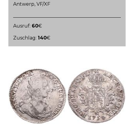
Antwerp, VF/XF
Ausruf:
60
€
Zuschlag:
140
€