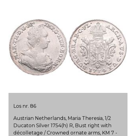
Los nr. 86
Austrian Netherlands, Maria Theresia, 1/2
Ducaton Silver 1754(h) R, Bust right with
décolletage / Crowned ornate arms, KM 7 -