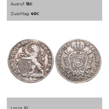
Ausruf:
15
€
Zuschlag:
40
€
Los nr. 81