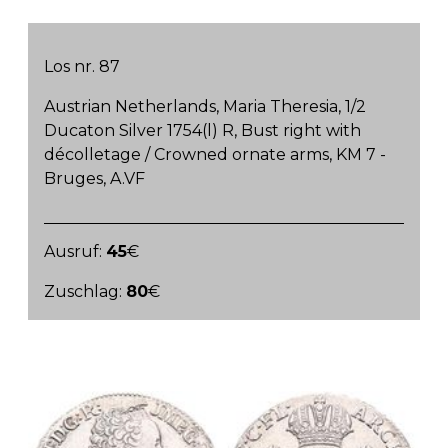
Los nr. 87
Austrian Netherlands, Maria Theresia, 1/2
Ducaton Silver 1754(l) R, Bust right with
décolletage / Crowned ornate arms, KM 7 -
Bruges, A.VF
Ausruf:
45
€
Zuschlag:
80
€