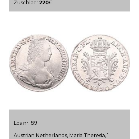
Zuschlag:
220
€
Los nr. 89
Austrian Netherlands, Maria Theresia, 1