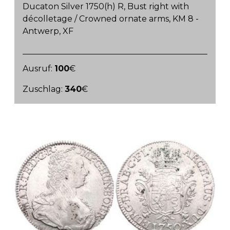
Ducaton Silver 1750(h) R, Bust right with
décolletage / Crowned ornate arms, KM 8 -
Antwerp, XF
Ausruf:
100
€
Zuschlag:
340
€