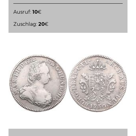
Ausruf:
10
€
Zuschlag:
20
€