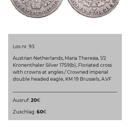
Los nr. 93
Austrian Netherlands, Maria Theresia, 1/2
Kronenthaler Silver 1759(b), Floriated cross
with crowns at angles / Crowned imperial
double headed eagle, KM 19 Brussels, A.VF
Ausruf:
20
€
Zuschlag:
60
€