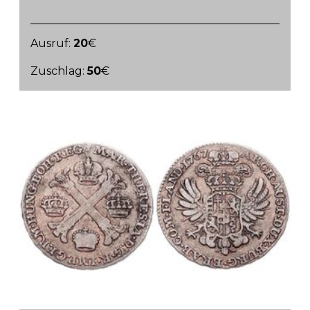
Ausruf:
20
€
Zuschlag:
50
€