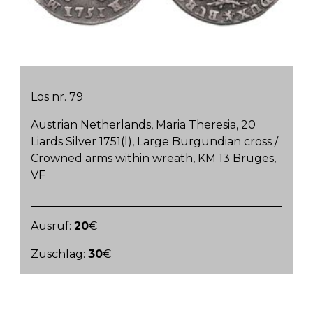
Los nr. 79
Austrian Netherlands, Maria Theresia, 20
Liards Silver 1751(l), Large Burgundian cross /
Crowned arms within wreath, KM 13 Bruges,
VF
Ausruf:
20
€
Zuschlag:
30
€