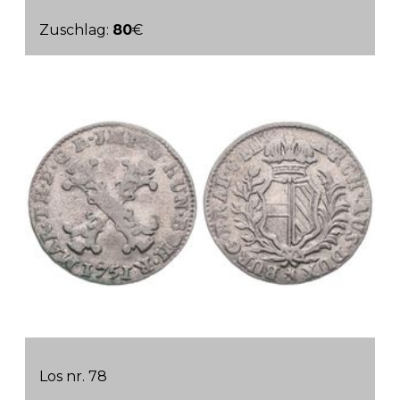
Zuschlag:
80
€
Los nr. 78