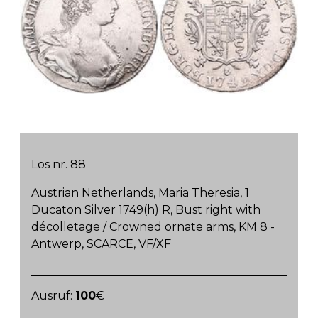
Los nr. 88
Austrian Netherlands, Maria Theresia, 1
Ducaton Silver 1749(h) R, Bust right with
décolletage / Crowned ornate arms, KM 8 -
Antwerp, SCARCE, VF/XF
Ausruf:
100
€