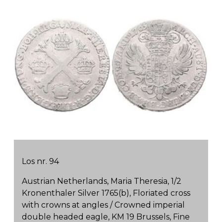
Los nr. 94
Austrian Netherlands, Maria Theresia, 1/2
Kronenthaler Silver 1765(b), Floriated cross
with crowns at angles / Crowned imperial
double headed eagle, KM 19 Brussels, Fine