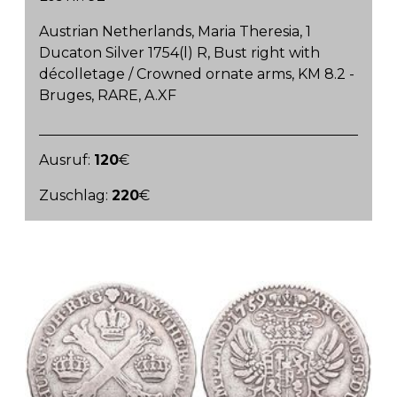
Austrian Netherlands, Maria Theresia, 1
Ducaton Silver 1754(l) R, Bust right with
décolletage / Crowned ornate arms, KM 8.2 -
Bruges, RARE, A.XF
Ausruf:
120
€
Zuschlag:
220
€