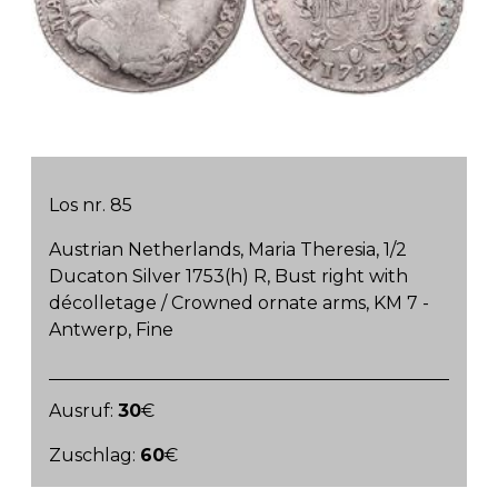
Los nr. 85
Austrian Netherlands, Maria Theresia, 1/2
Ducaton Silver 1753(h) R, Bust right with
décolletage / Crowned ornate arms, KM 7 -
Antwerp, Fine
Ausruf:
30
€
Zuschlag:
60
€