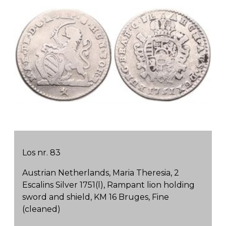
Los nr. 83
Austrian Netherlands, Maria Theresia, 2
Escalins Silver 1751(l), Rampant lion holding
sword and shield, KM 16 Bruges, Fine
(cleaned)