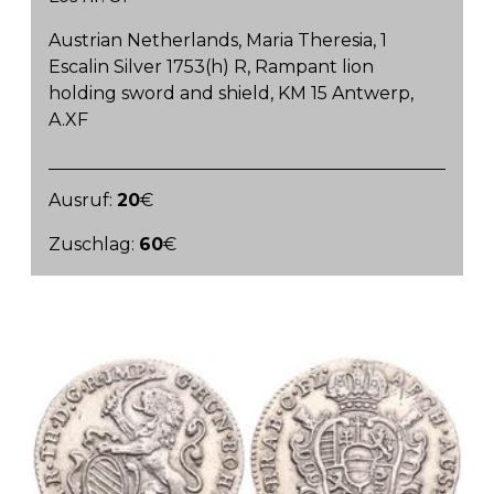
Austrian Netherlands, Maria Theresia, 1
Escalin Silver 1753(h) R, Rampant lion
holding sword and shield, KM 15 Antwerp,
A.XF
Ausruf:
20
€
Zuschlag:
60
€