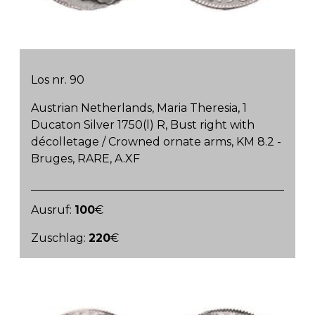
Los nr. 90
Austrian Netherlands, Maria Theresia, 1
Ducaton Silver 1750(l) R, Bust right with
décolletage / Crowned ornate arms, KM 8.2 -
Bruges, RARE, A.XF
Ausruf:
100
€
Zuschlag:
220
€