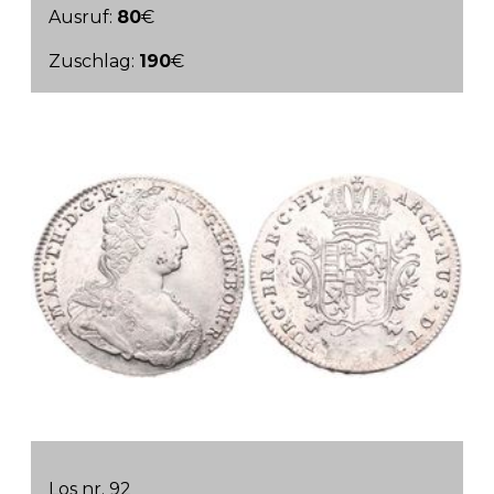
Ausruf:
80
€
Zuschlag:
190
€
Los nr. 92