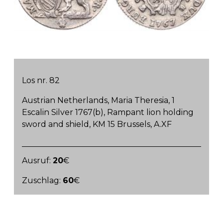
Los nr. 82
Austrian Netherlands, Maria Theresia, 1
Escalin Silver 1767(b), Rampant lion holding
sword and shield, KM 15 Brussels, A.XF
Ausruf:
20
€
Zuschlag:
60
€