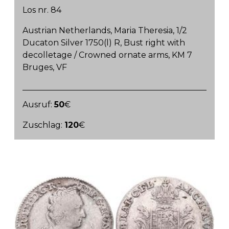
Los nr. 84
Austrian Netherlands, Maria Theresia, 1/2
Ducaton Silver 1750(l) R, Bust right with
decolletage / Crowned ornate arms, KM 7
Bruges, VF
Ausruf:
50
€
Zuschlag:
120
€