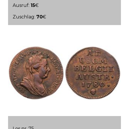
Ausruf:
15
€
Zuschlag:
70
€
Los nr. 75