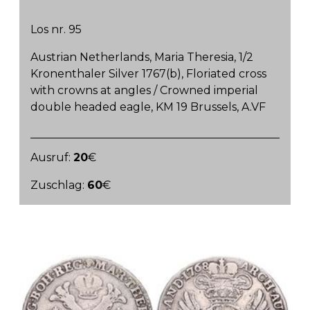
Los nr. 95
Austrian Netherlands, Maria Theresia, 1/2
Kronenthaler Silver 1767(b), Floriated cross
with crowns at angles / Crowned imperial
double headed eagle, KM 19 Brussels, A.VF
Ausruf:
20
€
Zuschlag:
60
€